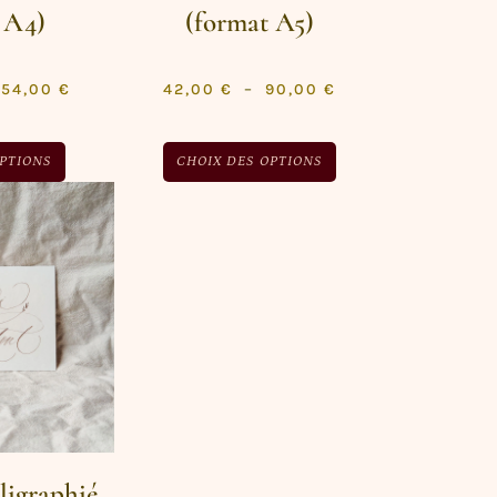
 A4)
(format A5)
254,00
€
42,00
€
–
90,00
€
OPTIONS
CHOIX DES OPTIONS
lligraphié