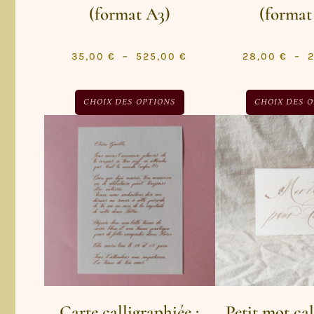
(format A3)
(format
35,00
€
–
525,00
€
28,00
€
–
CHOIX DES OPTIONS
CHOIX DES 
Carte calligraphiée :
Petit mot ca