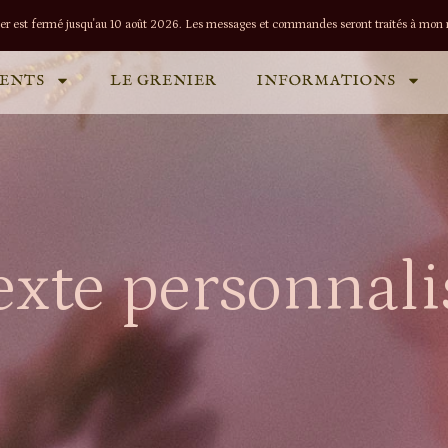
lier est fermé jusqu'au 10 août 2026. Les messages et commandes seront traités à mon r
ENTS
LE GRENIER
INFORMATIONS
exte personnali