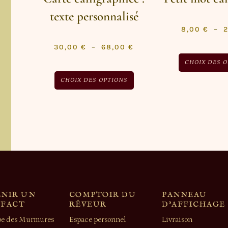
texte personnalisé
8,00
€
–
30,00
€
–
68,00
€
CHOIX DES 
CHOIX DES OPTIONS
NIR UN
COMPTOIR DU
PANNEAU
EFACT
RÊVEUR
D'AFFICHAGE
e des Murmures
Espace personnel
Livraison