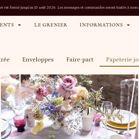
lier est fermé jusqu'au 10 août 2026. Les messages et commandes seront traités à mon r
ENTS
LE GRENIER
INFORMATIONS
trée
Enveloppes
Faire-part
Papeterie jo