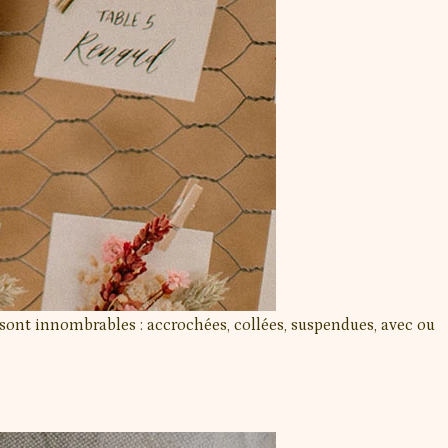
és sont innombrables : accrochées, collées, suspendues, avec ou