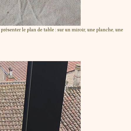
présenter le plan de table : sur un miroir, une planche, une