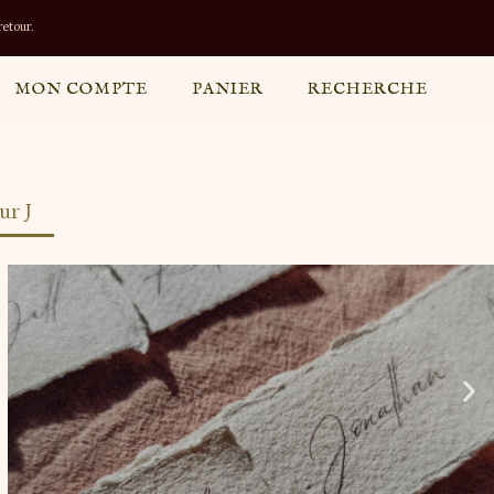
etour.
MON COMPTE
PANIER
RECHERCHE
ur J