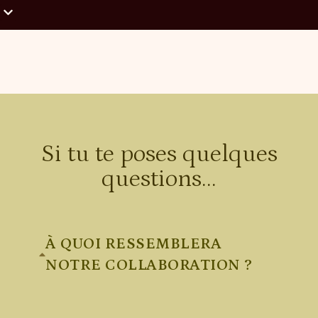
Affiche
alligraphiée
: texte
ersonnalisé
format A3)
Si tu te poses quelques
questions...
À QUOI RESSEMBLERA
NOTRE COLLABORATION ?