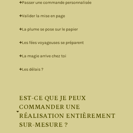
Passer une commande personnalisée
Valider la mise en page
La plume se pose sur le papier
Les fées voyageuses se préparent
La magie arrive chez toi
CHOIX
Les délais ?
DES
OPTIONS
EST-CE QUE JE PEUX
Affiche
COMMANDER UNE
alligraphiée
: texte
RÉALISATION ENTIÈREMENT
ersonnalisé
SUR-MESURE ?
format A4)