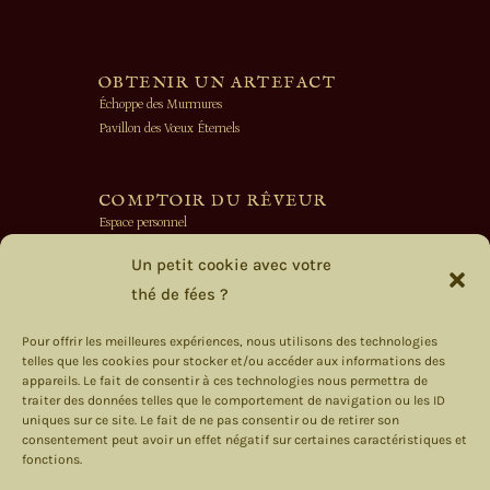
OBTENIR UN ARTEFACT
Échoppe des Murmures
Pavillon des Vœux Éternels
COMPTOIR DU RÊVEUR
Espace personnel
Société Secrète des Fées
Un petit cookie avec votre
thé de fées ?
PANNEAU D'AFFICHAGE
Livraison
Pour offrir les meilleures expériences, nous utilisons des technologies
telles que les cookies pour stocker et/ou accéder aux informations des
On s’écrit ?
appareils. Le fait de consentir à ces technologies nous permettra de
Rétractation
traiter des données telles que le comportement de navigation ou les ID
uniques sur ce site. Le fait de ne pas consentir ou de retirer son
consentement peut avoir un effet négatif sur certaines caractéristiques et
fonctions.