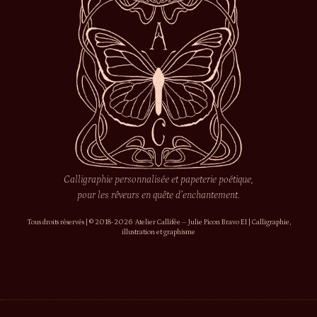
Calligraphie personnalisée et papeterie poétique,
pour les rêveurs en quête d’enchantement.
Tous droits réservés | © 2018-2026 Atelier Callifée – Julie Picon Bravo EI | Calligraphie,
illustration et graphisme