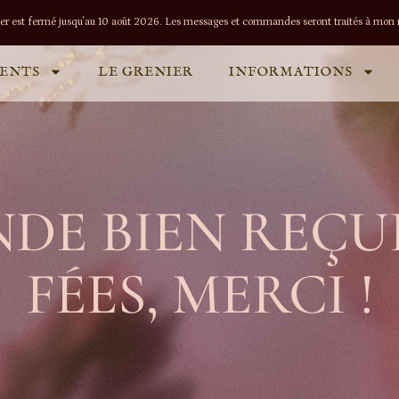
lier est fermé jusqu'au 10 août 2026. Les messages et commandes seront traités à mon r
ENTS
LE GRENIER
INFORMATIONS
E BIEN REÇUE
FÉES, MERCI !