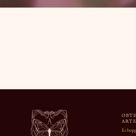
OBTE
ART
Échopp