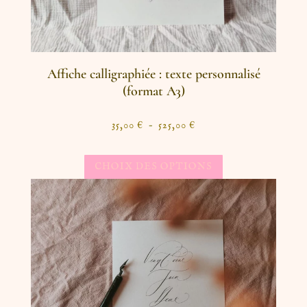
Affiche calligraphiée : texte personnalisé
(format A3)
35,00
€
–
525,00
€
CHOIX DES OPTIONS