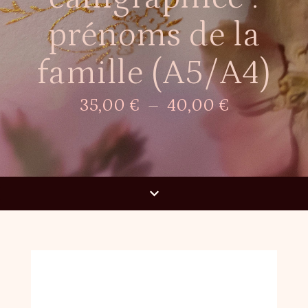
prénoms de la
famille (A5/A4)
35,00
€
–
40,00
€