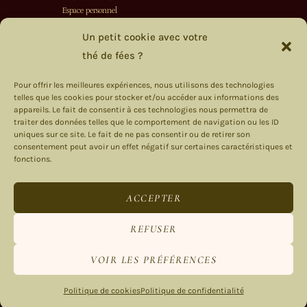
Espace personnel
Société Secrète des Fées
Un petit cookie avec votre
thé de fées ?
PANNEAU D'AFFICHAGE
Livraison
Pour offrir les meilleures expériences, nous utilisons des technologies
telles que les cookies pour stocker et/ou accéder aux informations des
On s’écrit ?
appareils. Le fait de consentir à ces technologies nous permettra de
Rétractation
traiter des données telles que le comportement de navigation ou les ID
uniques sur ce site. Le fait de ne pas consentir ou de retirer son
consentement peut avoir un effet négatif sur certaines caractéristiques et
fonctions.
ACCEPTER
REFUSER
Mentions
Politique de
Politique de
Conditions
légales
confidentialité
cookies
générales de vente
VOIR LES PRÉFÉRENCES
Politique de cookies
Politique de confidentialité