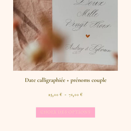
Date calligraphiée + prénoms couple
25,00
€
–
71,00
€
CHOIX DES OPTIONS